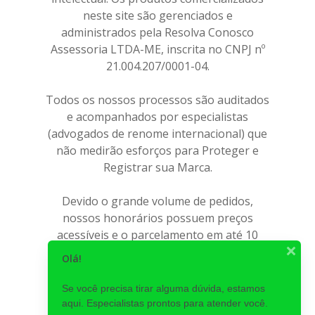
neste site são gerenciados e
administrados pela Resolva Conosco
Assessoria LTDA-ME, inscrita no CNPJ nº
21.004.207/0001-04.
Todos os nossos processos são auditados
e acompanhados por especialistas
(advogados de renome internacional) que
não medirão esforços para Proteger e
Registrar sua Marca.
Devido o grande volume de pedidos,
nossos honorários possuem preços
acessíveis e o parcelamento em até 10
(dez) vezes, o que torna o investimento
Olá!
fácil de ser realizado. Ao contrário da
cultura de outras empresas, nós não
Se você precisa tirar alguma dúvida, estamos
cobramos taxas extras e nosso contrato
aqui. Especialistas prontos para atender você.